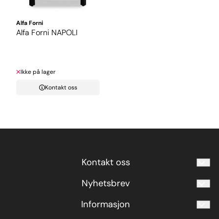
Alfa Forni
Alfa Forni NAPOLI
Ikke på lager
Kontakt oss
Kontakt oss
Nyhetsbrev
termo@termo.no
70 19 75 00
Meld deg på vårt månedlige nyhetsbrev!
Informasjon
E-post
Termo Storkjøkken AS