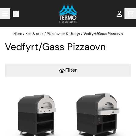
Hopp til innhold
Hjem
/
Kok & stek
/
Pizzaovner & Utstyr
/
Vedfyrt/Gass Pizzaovn
Vedfyrt/Gass Pizzaovn
Filter