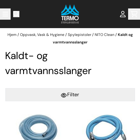
Hopp til innhold
Hjem
/
Oppvask, Vask & Hygiene
/
Spylepistoler
/
NITO Clean
/
Kaldt og
varmtvannsslanger
Kaldt- og
varmtvannsslanger
Filter