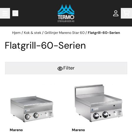
Hopp til innhold
Hjem
/
Kok & stek
/
Grillinjer Mareno Star 60
/
Flatgrill-60-Serien
Flatgrill-60-Serien
Filter
Mareno
Mareno