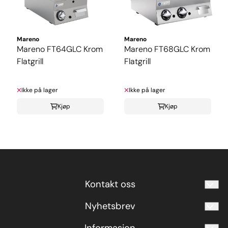
Mareno
Mareno
Mareno FT64GLC Krom
Mareno FT68GLC Krom
Flatgrill
Flatgrill
Ikke på lager
Ikke på lager
Kjøp
Kjøp
Kontakt oss
Nyhetsbrev
termo@termo.no
70 19 75 00
Meld deg på vårt månedlige nyhetsbrev!