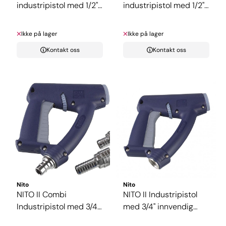
industripistol med 1/2"
industripistol med 1/2"
innvendig ...
nippel
Ikke på lager
Ikke på lager
Kontakt oss
Kontakt oss
Nito
Nito
NITO II Combi
NITO II Industripistol
Industripistol med 3/4"
med 3/4" innvendig
sikkerhets ...
gjenge ...