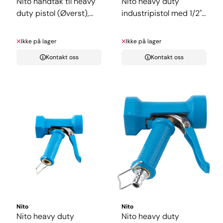
Nito håndtak til heavy
Nito heavy duty
duty pistol (Øverst),
industripistol med 1/2"
5stk
CLICK ...
Ikke på lager
Ikke på lager
Kontakt oss
Kontakt oss
Nito
Nito
Nito heavy duty
Nito heavy duty