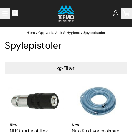
Hopp til innhold
Hjem
/
Oppvask, Vask & Hygiene
/
Spylepistoler
Spylepistoler
Filter
Nito
Nito
NITO kort instilling
Nito Kaldtvannsslange