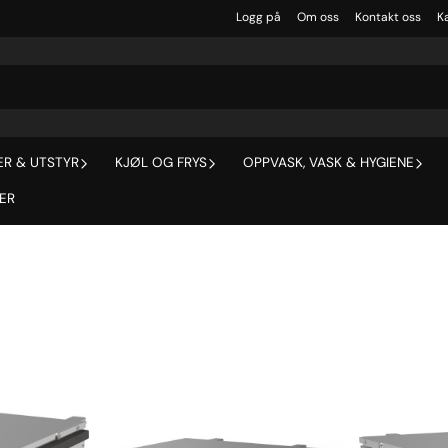
Logg på
Om oss
Kontakt oss
Ka
R & UTSTYR
KJØL OG FRYS
OPPVASK, VASK & HYGIENE
ER