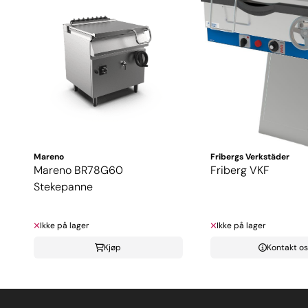
Mareno
Fribergs Verkstäder
Mareno BR78G60
Friberg VKF
Stekepanne
Ikke på lager
Ikke på lager
Kjøp
Kontakt os