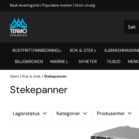
Hopp til innhold
Rask leveringstid | Populære merker | Stort utvalg
RUSTFRITT/INNREDNING
KOK & STEK
KJØKKENMASKINE
BILLIGKROKEN
MARINE
NYHETER
TILBUD
MERK
Hjem
/
Kok & stek
/
Stekepanner
Stekepanner
Lagerstatus
Kategorier
Produsenter