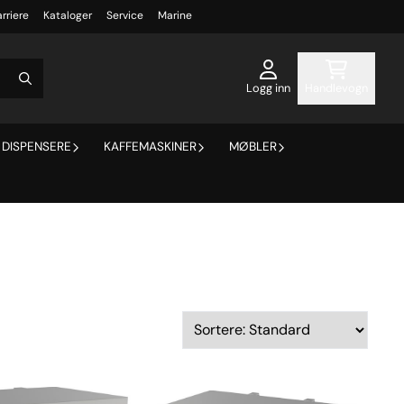
rriere
Kataloger
Service
Marine
Logg inn
Handlevogn
DISPENSERE
KAFFEMASKINER
MØBLER