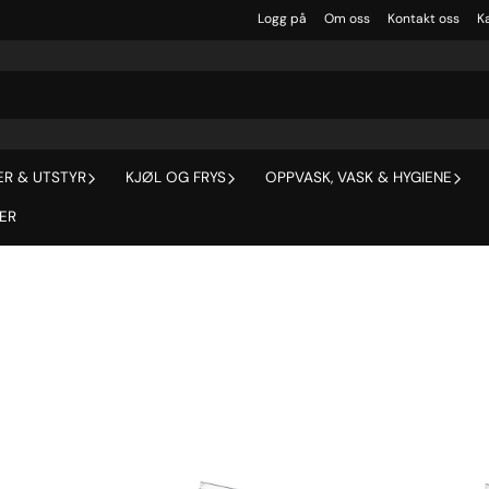
Logg på
Om oss
Kontakt oss
Ka
R & UTSTYR
KJØL OG FRYS
OPPVASK, VASK & HYGIENE
ER