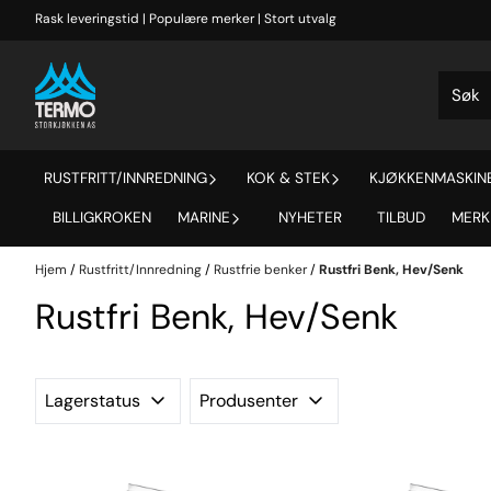
Hopp til innhold
Rask leveringstid | Populære merker | Stort utvalg
RUSTFRITT/INNREDNING
KOK & STEK
KJØKKENMASKINE
BILLIGKROKEN
MARINE
NYHETER
TILBUD
MERK
Hjem
/
Rustfritt/Innredning
/
Rustfrie benker
/
Rustfri Benk, Hev/Senk
Rustfri Benk, Hev/Senk
Lagerstatus
Produsenter