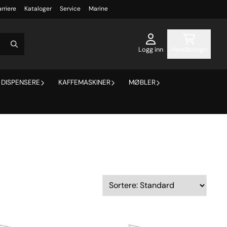
rriere
Kataloger
Service
Marine
Logg inn
Handlevogn
DISPENSERE
KAFFEMASKINER
MØBLER