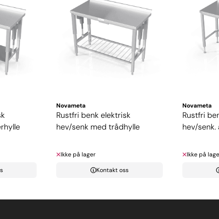
Novameta
Novameta
sk
Rustfri benk elektrisk
Rustfri be
rhylle
hev/senk med trådhylle
hev/senk.
Ikke på lager
Ikke på lage
s
Kontakt oss