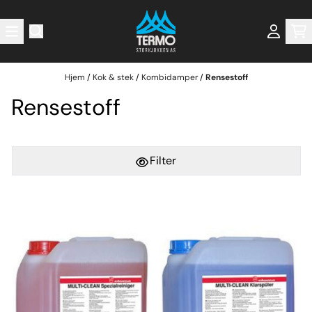
Hopp til innhold
Hjem
/
Kok & stek
/
Kombidamper
/
Rensestoff
Rensestoff
Filter