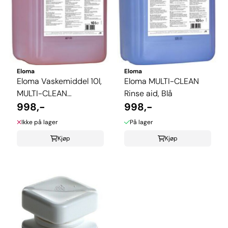
Eloma
Eloma
Eloma Vaskemiddel 10l,
Eloma MULTI-CLEAN
MULTI-CLEAN
Rinse aid, Blå
Detergent, Rød
998,-
998,-
Ikke på lager
På lager
Kjøp
Kjøp