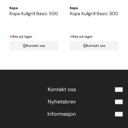
Kopa
Kopa
Kopa Kullgrill Basic 500
Kopa Kullgrill Basic 300
Ikke på lager
Ikke på lager
Kontakt oss
Kontakt oss
Kontakt oss
Nyhetsbrev
termo@termo.no
70 19 75 00
Meld deg på vårt månedlige nyhetsbrev!
Informasjon
E-post
Termo Storkjøkken AS
Om oss